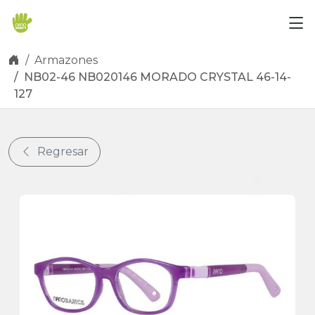
Skip navigation
Armazones
NB02-46 NB020146 MORADO CRYSTAL 46-14-
127
Regresar