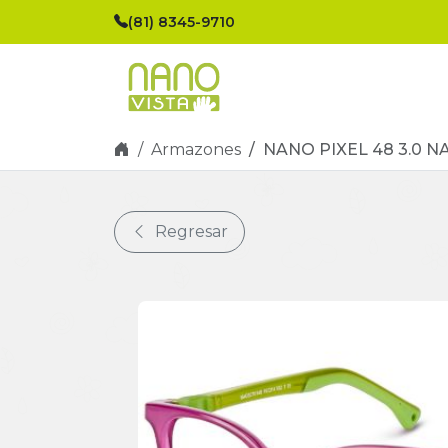
Skip navigation
(81) 8345-9710
Armazones
NANO PIXEL 48 3.0 N
Regresar