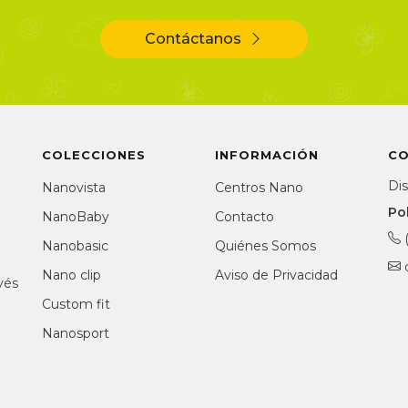
Contáctanos
COLECCIONES
INFORMACIÓN
C
Dis
Nanovista
Centros Nano
Po
NanoBaby
Contacto
Nanobasic
Quiénes Somos
a
Nano clip
Aviso de Privacidad
vés
Custom fit
Nanosport