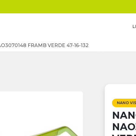
L
AO3070148 FRAMB VERDE 47-16-132
NANO VI
NANO
NAO