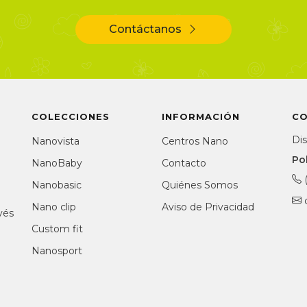
Contáctanos
COLECCIONES
INFORMACIÓN
C
Dis
Nanovista
Centros Nano
Po
NanoBaby
Contacto
Nanobasic
Quiénes Somos
a
Nano clip
Aviso de Privacidad
vés
Custom fit
Nanosport