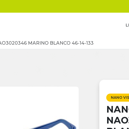
L
AO3020346 MARINO BLANCO 46-14-133
NANO VI
NAN
NAO