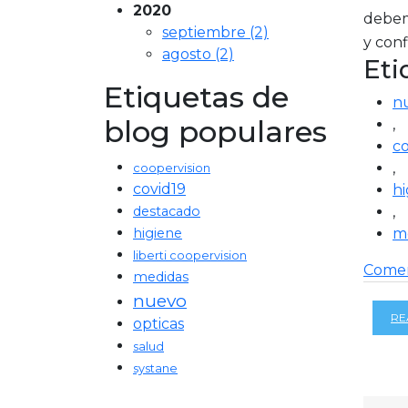
2020
debem
septiembre (2)
y conf
agosto (2)
Eti
Etiquetas de
n
blog populares
,
co
,
coopervision
covid19
hi
destacado
,
higiene
m
liberti coopervision
Comen
medidas
nuevo
RE
opticas
salud
systane