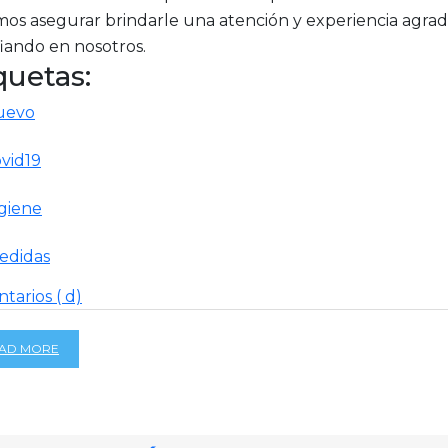
os asegurar brindarle una atención y experiencia agrada
iando en nosotros.
quetas:
uevo
vid19
giene
edidas
tarios ( d)
AD MORE