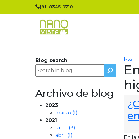
Skip navigation
(81) 8345-9710
Rss
Blog search
En
hi
Archivo de blog
¿C
2023
en
marzo (1)
2021
junio (3)
abril (1)
En la 