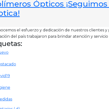
límeros Ópticos ¡Seguimos
tica!
cemos el esfuerzo y dedicación de nuestros clientes y p
uación del país trabajaron para brindar atención y servicio
quetas:
uevo
estacado
vid19
giene
edidas
tarios ( d)